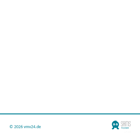
©
2026 vmv24.de
v7.2.0